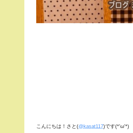
こんにちは！さと(
@kasat117
)です(*’ω’*)